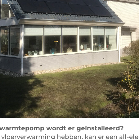
 warmtepomp wordt er geïnstalleerd?
vloerverwarming hebben, kan er een all-ele