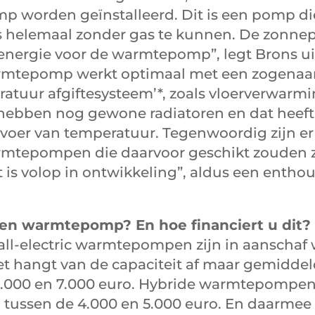
 worden geïnstalleerd. Dit is een pomp di
ks helemaal zonder gas te kunnen. De zonne
energie voor de warmtepomp”, legt Brons uit.
armtepomp werkt optimaal met een zogena
atuur afgiftesysteem’*, zoals vloerverwarmi
ebben nog gewone radiatoren en dat heeft
oer van temperatuur. Tegenwoordig zijn er o
rmtepompen die daarvoor geschikt zouden zi
t is volop in ontwikkeling”, aldus een enthou
en warmtepomp? En hoe financiert u dit?
all-electric warmtepompen zijn in aanschaf
t hangt van de capaciteit af maar gemiddel
6.000 en 7.000 euro. Hybride warmtepompen 
tussen de 4.000 en 5.000 euro. En daarmee 