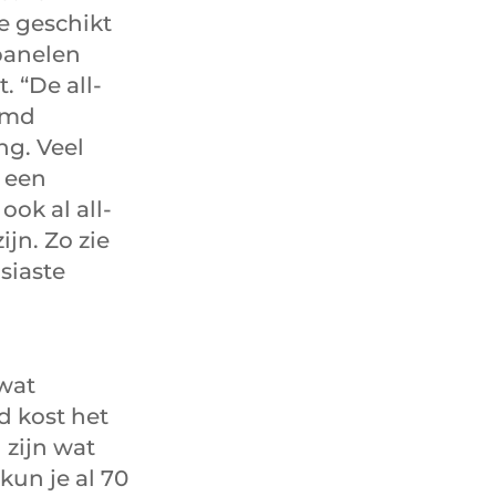
e geschikt
panelen
 “De all-
amd
ng. Veel
 een
ok al all-
jn. Zo zie
siaste
 wat
d kost het
zijn wat
kun je al 70