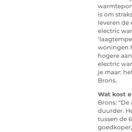
warmtepomp
is om stra
leveren de 
electric w
‘laagtemper
woningen h
hogere aanv
electric wa
je maar: he
Brons.
Wat kost e
Brons: “De 
duurder. He
tussen de 
goedkoper, 