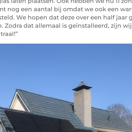
las laten plaatsen. Ook hebben we nu 11 z
mt nog een aantal bij omdat we ook een w
eld. We hopen dat deze over een half jaar 
 Zodra dat allemaal is geïnstalleerd, zijn wij
raal!”