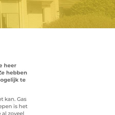
e heer
 Ze hebben
ogelijk te
et kan. Gas
epen is het
al zoveel