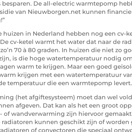
s besparen. De all-electric warmtepomp he
sidie van Nieuwborgen.net kunnen financier
!”
e huizen in Nederland hebben nog een cv-ke
 De cv-ketel warmt het water dat naar de ra
 zo’n 70 à 80 graden. In huizen die niet zo g
zijn, is die hoge watertemperatuur nodig om
agen warm te krijgen. Maar een goed geïsol
 warm krijgen met een watertemperatuur van 
 de temperatuur die een warmtepomp levert.
ing (het afgiftesysteem) moet dan wel vol
nen afgeven. Dat kan als het een groot opp
er- of wandverwarming zijn hiervoor gemaakt
 radiatoren kunnen geschikt zijn of worden
 radiatoren of convectoren die speciaal ontw