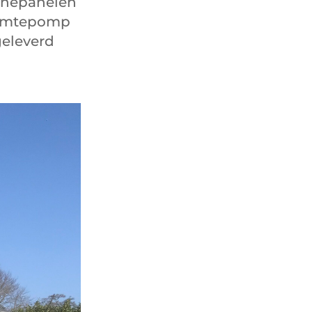
onnepanelen
armtepomp
geleverd