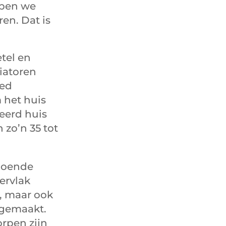
bben we
en. Dat is
tel en
diatoren
oed
 het huis
eerd huis
zo’n 35 tot
doende
ervlak
, maar ook
 gemaakt.
orpen zijn