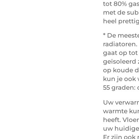
tot 80% ga
met de sub
heel prettig
* De meest
radiatoren.
gaat op tot
geïsoleerd 
op koude d
kun je ook
55 graden:
Uw verwarm
warmte kun
heeft. Vlo
uw huidige
Er zijn ook