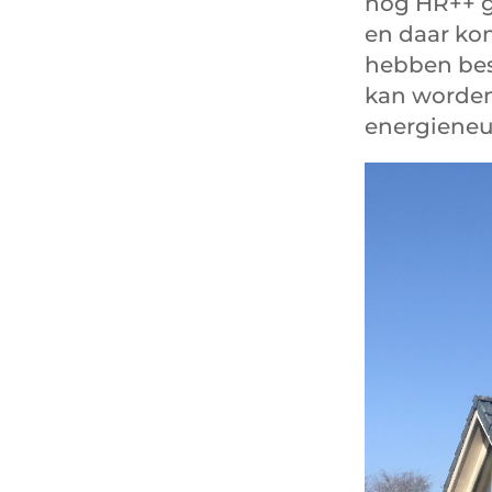
nog HR++ g
en daar ko
hebben best
kan worden.
energieneut