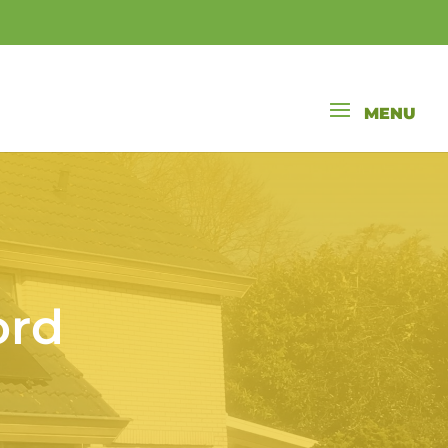
ord
N