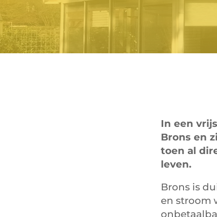
In een vr
Brons en z
toen al di
leven.
Brons is du
en stroom 
onbetaalba