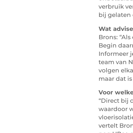
verbruik ve
bij gelaten
Wat advise
Brons: “Als
Begin daar
Informeer j
team van N
volgen elka
maar dat is
Voor welke
“Direct bi
waardoor w
vloerisolat
vertelt Bro