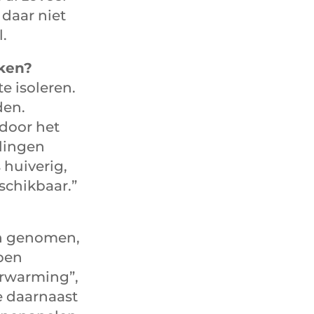
daar niet
.
kken?
e isoleren.
den.
 door het
lingen
 huiverig,
schikbaar.”
en genomen,
ben
erwarming”,
we daarnaast