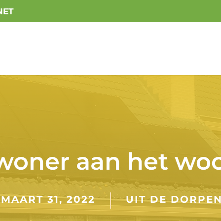
NET
woner aan het wo
MAART 31, 2022
UIT DE DORPE