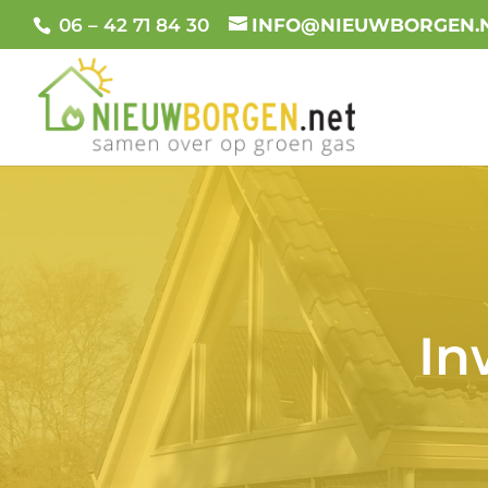
06 – 42 71 84 30
INFO@NIEUWBORGEN.
In