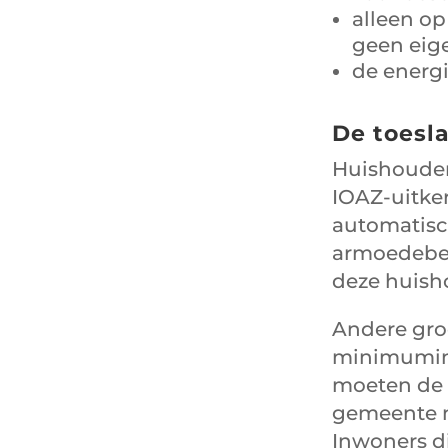
alleen op
geen eig
de energ
De toesl
Huishouden
IOAZ-uitker
automatisc
armoedebel
deze huish
Andere gro
minimumin
moeten de 
gemeente n
Inwoners d