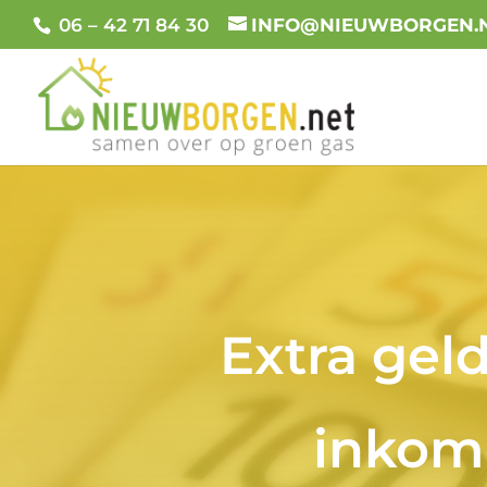
06 – 42 71 84 30
INFO@NIEUWBORGEN.
Extra gel
inkom