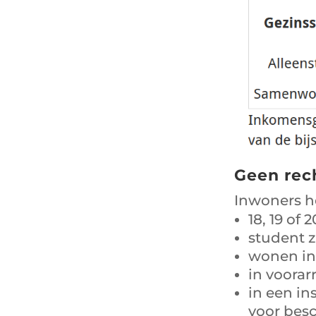
Geen rec
Inwoners he
18, 19 of 
student z
wonen in
in voorarr
in een in
voor bes