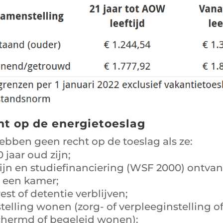
ht op de energietoeslag
bben geen recht op de toeslag als ze:
20 jaar oud zijn;
ijn en studiefinanciering (WSF 2000) ontva
 een kamer;
est of detentie verblijven;
stelling wonen (zorg- of verpleeginstelling of
chermd of begeleid wonen);