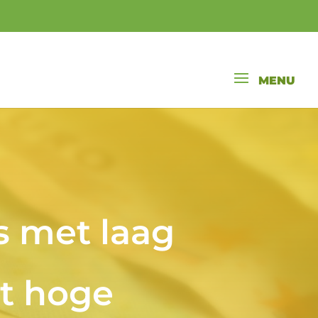
s met laag
t hoge