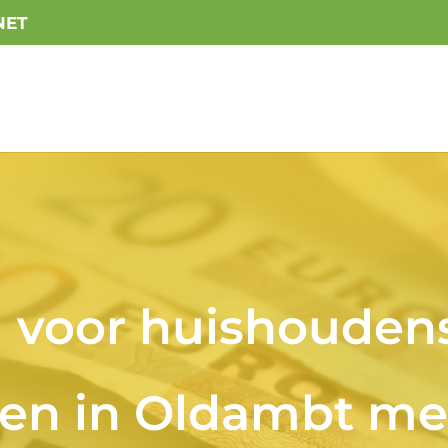
NET
d voor huishouden
en in Oldambt me