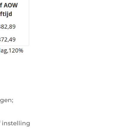
ngen;
 instelling