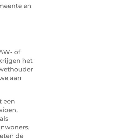
emeente en
AW- of
krijgen het
 wethouder
 we aan
t een
ioen,
als
inwoners.
oeten de