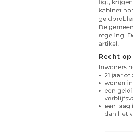
ligt, krijg
kabinet ho
geldproble
De gemeent
regeling. D
artikel.
Recht op
Inwoners he
21 jaar of
wonen in
een geldi
verblijf
een laag 
dan het v