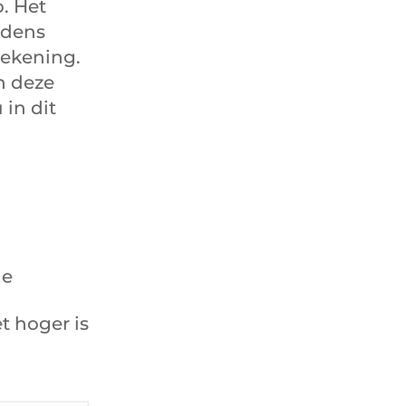
. Het
udens
rekening.
n deze
in dit
ge
t hoger is