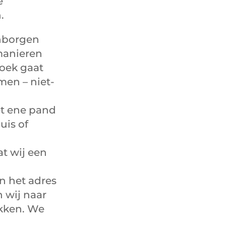
e
.
nborgen
manieren
zoek gaat
men – niet-
et ene pand
uis of
t wij een
an het adres
n wij naar
kken. We