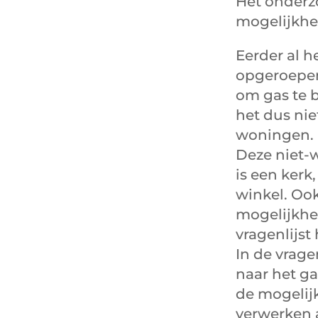
Het onderz
mogelijkhe
Eerder al 
opgeroepen
om gas te 
het dus ni
woningen.
Deze niet-w
is een kerk
winkel. Oo
mogelijkhe
vragenlijs
In de vrage
naar het ga
de mogelij
verwerken 