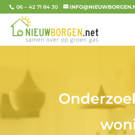
06 – 42 71 84 30
INFO@NIEUWBORGEN.
Onderzoek
woni