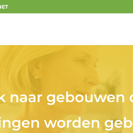
NET
 naar gebouwen di
ngen worden geb