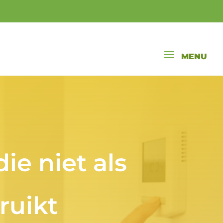
e niet als
ruikt