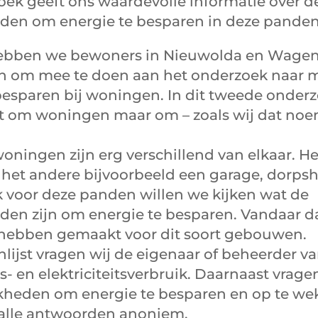
oek geeft ons waardevolle informatie over d
den om energie te besparen in deze panden
hebben we bewoners in Nieuwolda en Wage
 om mee te doen aan het onderzoek naar 
besparen bij woningen. In dit tweede onder
et om woningen maar om – zoals wij dat noe
oningen zijn erg verschillend van elkaar. H
, het andere bijvoorbeeld een garage, dorpsh
k voor deze panden willen we kijken wat de
den zijn om energie te besparen. Vandaar da
t hebben gemaakt voor dit soort gebouwen.
nlijst vragen wij de eigenaar of beheerder v
s- en elektriciteitsverbruik. Daarnaast vrage
kheden om energie te besparen en op te we
alle antwoorden anoniem.