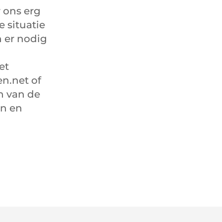
r ons erg
 situatie
 er nodig
et
n.net of
en van de
en en