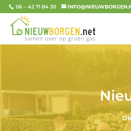
06 – 42 71 84 30
INFO@NIEUWBORGEN.
Nieu
OK