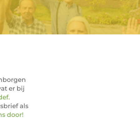
enborgen
t er bij
def.
brief als
ns door!