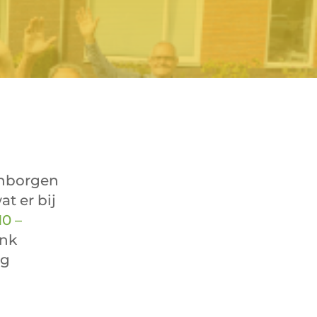
enborgen
t er bij
10 –
ink
og