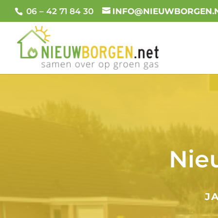
06 – 42 71 84 30
INFO@NIEUWBORGEN.
Nieu
J