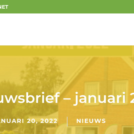
NET
wsbrief – januari
ANUARI 20, 2022
NIEUWS