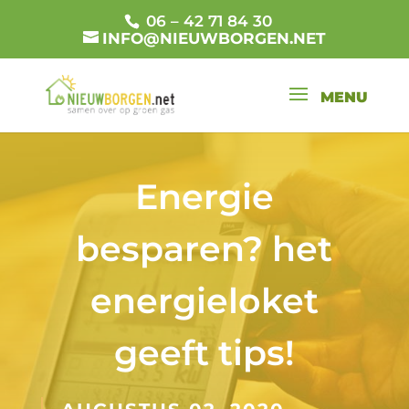
06 – 42 71 84 30
INFO@NIEUWBORGEN.NET
Energie
besparen? het
energieloket
geeft tips!